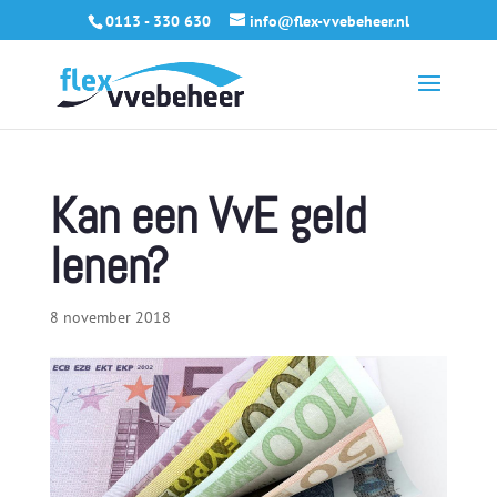
0113 - 330 630
info@flex-vvebeheer.nl
Kan een VvE geld
lenen?
8 november 2018