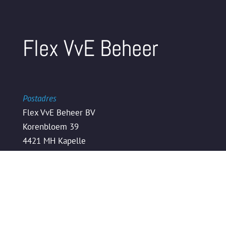
Flex VvE Beheer
Postadres
Flex VvE Beheer BV
Korenbloem 39
4421 MH Kapelle
Bezoekadres
De Koploper
Stationsplein 21
4461 HP Goes