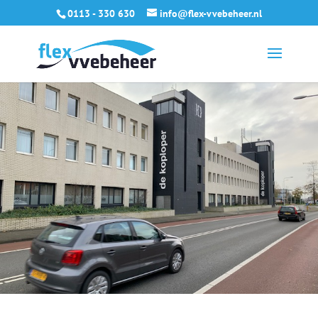
0113 - 330 630
info@flex-vvebeheer.nl