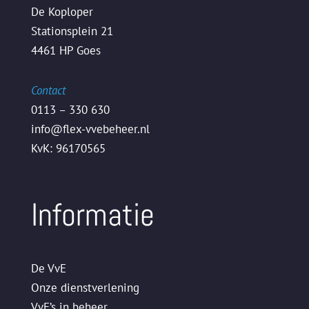
De Koploper
Stationsplein 21
4461 HP Goes
Contact
0113 – 330 630
info@flex-vvebeheer.nl
KvK: 96170565
Informatie
De VvE
Onze dienstverlening
VvE’s in beheer