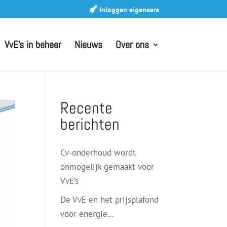
Inloggen eigenaars
VvE’s in beheer
Nieuws
Over ons
Recente
berichten
Cv-onderhoud wordt
onmogelijk gemaakt voor
VvE’s
De VvE en het prijsplafond
voor energie…