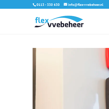
0113 - 330 630
info@flex-vvebeheer.nl