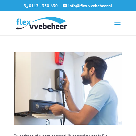
0113 - 330 630
info@flex-vvebeheer.nl