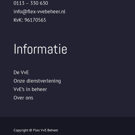
0113 – 330 630
info@flex-vvebeheer.nl
KvK: 96170565
Informatie
De VvE
Onze dienstverlening
VvE’s in beheer
Over ons
Copyright © Flex VvE Beheer